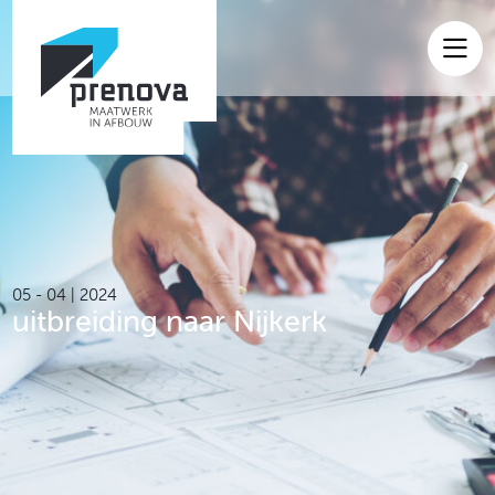
Home
Producten
Referenties
Maatwerk
05 - 04 | 2024
Over ons
uitbreiding naar Nijkerk
Nieuws
Contact