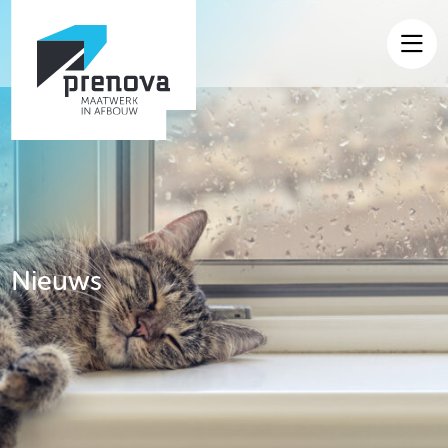
Home
Producten
Referenties
Maatwerk
Over ons
Nieuws
Nieuws
Contact