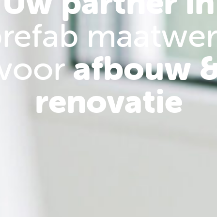
Uw partner in
refab maatwe
voor
afbouw 
renovatie