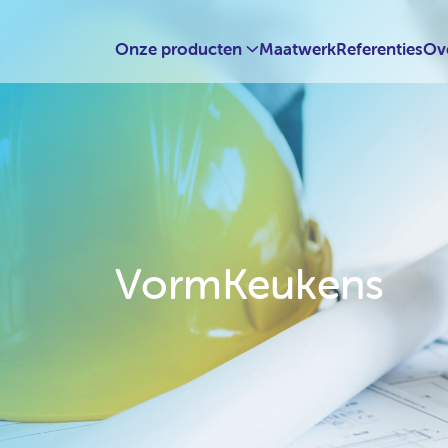
Onze producten
Maatwerk
Referenties
Ov
VormKeukens