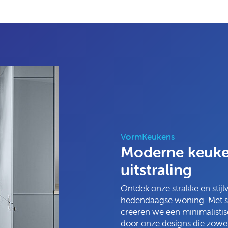
VormKeukens
Moderne keuken
uitstraling
Ontdek onze strakke en stijl
hedendaagse woning. Met str
creëren we een minimalistisc
door onze designs die zowel 