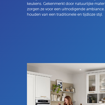
keukens. Gekenmerkt door natuurlijke mater
zorgen ze voor een uitnodigende ambiance. 
houden van een traditionele en tijdloze stijl.